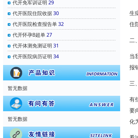
代开免军训证明
29
生
代开医院住院收据
30
住
代开医院检查报告单
32
代开怀孕B超单
27
二
代开体测免测证明
31
当
代开医院病历证明
34
报
三
暂无数据
有
要
暂无数据
化
看