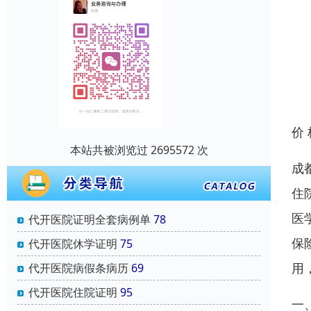
价
本站共被浏览过 2695572 次
成
住
医
代开医院证明全套病例单
78
保
代开医院休学证明
75
用
代开医院病假条病历
69
代开医院住院证明
95
一