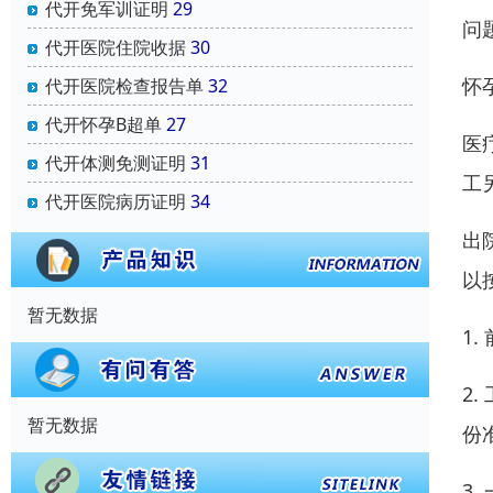
代开免军训证明
29
问
代开医院住院收据
30
怀
代开医院检查报告单
32
代开怀孕B超单
27
医
代开体测免测证明
31
工
代开医院病历证明
34
出
以
暂无数据
1
2
暂无数据
份
3