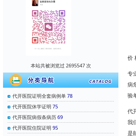
价
本站共被浏览过 2695547 次
专
病
验
代开医院证明全套病例单
78
代开医院休学证明
75
代
代开医院病假条病历
69
我
代开医院住院证明
95
是