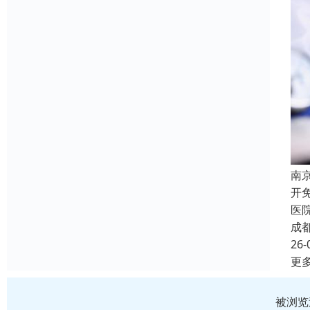
南
开
医
成
26-
更
被浏览